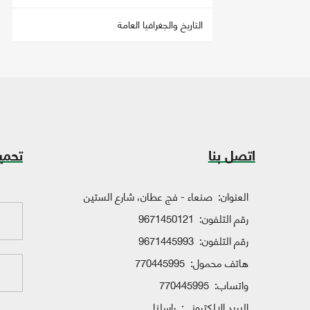
التاريخ والجغرافيا العامة
اتصل بنا
تحمي
العنوان:
صنعاء - فج عطان، شارع الستين
رقم التلفون:
9671450121
رقم التلفون:
9671445993
هاتف محمول:
770445995
واتساب:
770445995
البريد الإلكتروني:
راسلنا