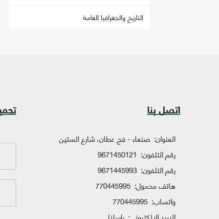
التاريخ والجغرافيا العامة
اتصل بنا
تحمي
العنوان:
صنعاء - فج عطان، شارع الستين
رقم التلفون:
9671450121
رقم التلفون:
9671445993
هاتف محمول:
770445995
واتساب:
770445995
البريد الإلكتروني:
راسلنا