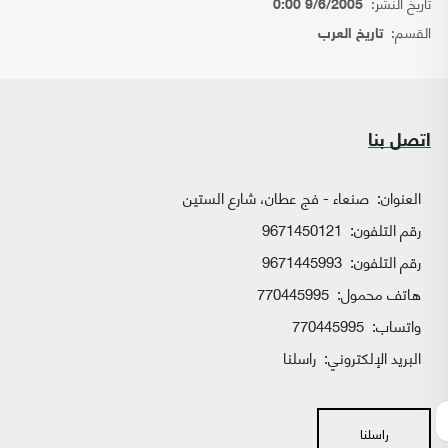
تاريخ النشر:
9/6/2005 0:00
القسم:
تاريخ العرب
اتصل بنا
العنوان:
صنعاء - فج عطان، شارع الستين
رقم التلفون:
9671450121
رقم التلفون:
9671445993
هاتف محمول:
770445995
واتساب:
770445995
البريد الإلكتروني:
راسلنا
راسلنا