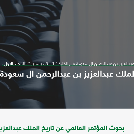
دالرحمن ال سعودة في الفترة " 1 - 5 ديسمبر " -المجلد الاول .
بحوث المؤتمر العالمي عن تاريخ الملك عبدالعزيز