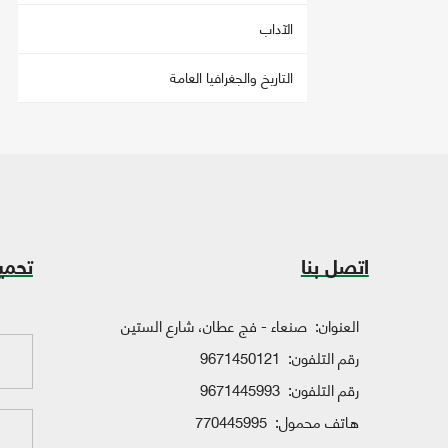
الآداب
التاريخ والجغرافيا العامة
اتصل بنا
تحمي
العنوان:
صنعاء - فج عطان، شارع الستين
رقم التلفون:
9671450121
رقم التلفون:
9671445993
هاتف محمول:
770445995