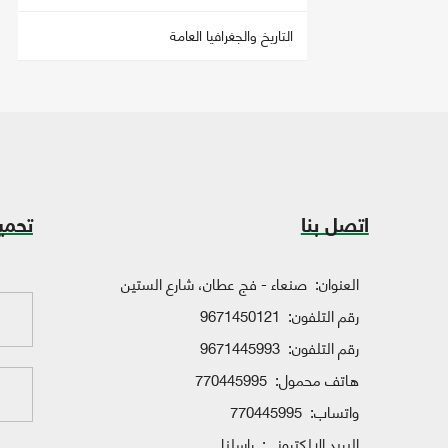
التاريخ والجغرافيا العامة
اتصل بنا
تحمي
العنوان:
صنعاء - فج عطان، شارع الستين
رقم التلفون:
9671450121
رقم التلفون:
9671445993
هاتف محمول:
770445995
واتساب:
770445995
البريد الإلكتروني:
راسلنا