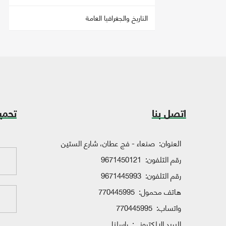
التاريخ والجغرافيا العامة
اتصل بنا
تحمي
العنوان:
صنعاء - فج عطان، شارع الستين
رقم التلفون:
9671450121
رقم التلفون:
9671445993
هاتف محمول:
770445995
واتساب:
770445995
البريد الإلكتروني:
راسلنا