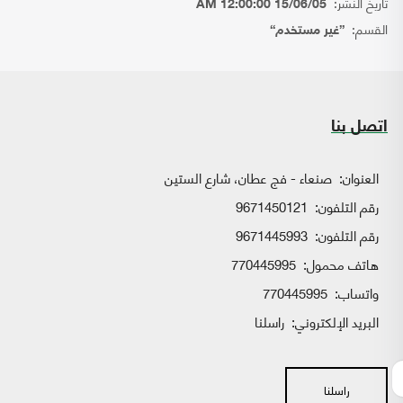
تاريخ النشر:
15/06/05 12:00:00 AM
القسم:
{غير مستخدم}
اتصل بنا
العنوان:
صنعاء - فج عطان، شارع الستين
رقم التلفون:
9671450121
رقم التلفون:
9671445993
هاتف محمول:
770445995
واتساب:
770445995
البريد الإلكتروني:
راسلنا
راسلنا