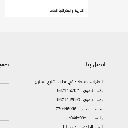
التاريخ والجغرافيا العامة
اتصل بنا
تحمي
العنوان:
صنعاء - فج عطان، شارع الستين
رقم التلفون:
9671450121
رقم التلفون:
9671445993
هاتف محمول:
770445995
واتساب:
770445995
البريد الإلكتروني:
راسلنا