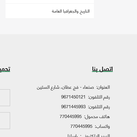
التاريخ والجغرافيا العامة
اتصل بنا
تحمي
العنوان:
صنعاء - فج عطان، شارع الستين
رقم التلفون:
9671450121
رقم التلفون:
9671445993
هاتف محمول:
770445995
واتساب:
770445995
البريد الإلكتروني:
راسلنا