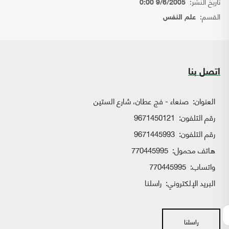
تاريخ النشر:
9/6/2005 0:00
القسم:
علم النفس
اتصل بنا
العنوان:
صنعاء - فج عطان، شارع الستين
رقم التلفون:
9671450121
رقم التلفون:
9671445993
هاتف محمول:
770445995
واتساب:
770445995
البريد الإلكتروني:
راسلنا
راسلنا