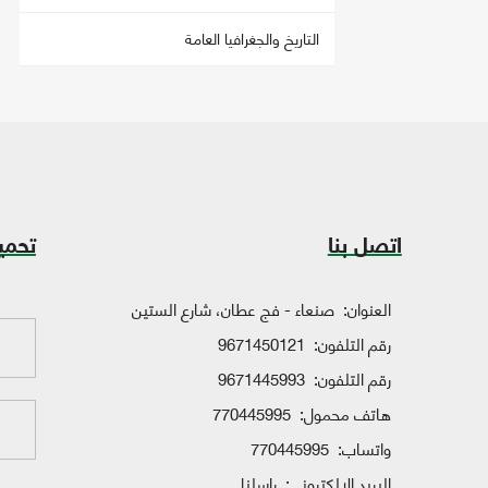
التاريخ والجغرافيا العامة
اتصل بنا
تحمي
العنوان:
صنعاء - فج عطان، شارع الستين
رقم التلفون:
9671450121
رقم التلفون:
9671445993
هاتف محمول:
770445995
واتساب:
770445995
البريد الإلكتروني:
راسلنا