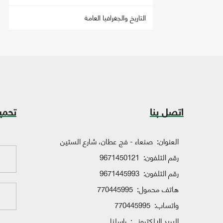
التاريخ والجغرافيا العامة
اتصل بنا
تحمي
العنوان:
صنعاء - فج عطان، شارع الستين
رقم التلفون:
9671450121
رقم التلفون:
9671445993
هاتف محمول:
770445995
واتساب:
770445995
البريد الإلكتروني:
راسلنا