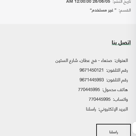
تاريخ النشر:
26/06/05 12:00:00 AM
القسم:
{ غير مستخدم}
اتصل بنا
العنوان:
صنعاء - فج عطان، شارع الستين
رقم التلفون:
9671450121
رقم التلفون:
9671445993
هاتف محمول:
770445995
واتساب:
770445995
البريد الإلكتروني:
راسلنا
راسلنا