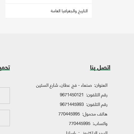
التاريخ والجغرافيا العامة
اتصل بنا
تحمي
العنوان:
صنعاء - فج عطان، شارع الستين
رقم التلفون:
9671450121
رقم التلفون:
9671445993
هاتف محمول:
770445995
واتساب:
770445995
البريد الإلكتروني:
راسلنا