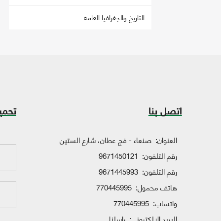
التاريخ والجغرافيا العامة
اتصل بنا
تحمي
العنوان:
صنعاء - فج عطان، شارع الستين
رقم التلفون:
9671450121
رقم التلفون:
9671445993
هاتف محمول:
770445995
واتساب:
770445995
البريد الإلكتروني:
راسلنا