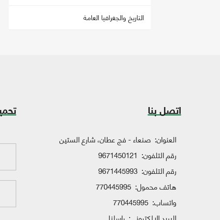
التاريخ والجغرافيا العامة
اتصل بنا
تحمي
العنوان:
صنعاء - فج عطان، شارع الستين
رقم التلفون:
9671450121
رقم التلفون:
9671445993
هاتف محمول:
770445995
واتساب:
770445995
البريد الإلكتروني:
راسلنا