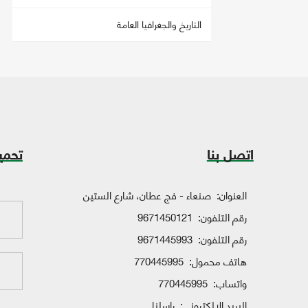
التاريخ والجغرافيا العامة
اتصل بنا
تحمي
العنوان:
صنعاء - فج عطان، شارع الستين
رقم التلفون:
9671450121
رقم التلفون:
9671445993
هاتف محمول:
770445995
واتساب:
770445995
البريد الإلكتروني:
راسلنا