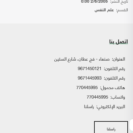
تاريخ النشر:
2/6/2005 0:00
القسم:
علم النفس
اتصل بنا
العنوان:
صنعاء - فج عطان، شارع الستين
رقم التلفون:
9671450121
رقم التلفون:
9671445993
هاتف محمول:
770445995
واتساب:
770445995
البريد الإلكتروني:
راسلنا
راسلنا