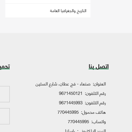
التاريخ والجغرافيا العامة
اتصل بنا
تحمي
العنوان:
صنعاء - فج عطان، شارع الستين
رقم التلفون:
9671450121
رقم التلفون:
9671445993
هاتف محمول:
770445995
واتساب:
770445995
البريد الإلكتروني:
راسلنا