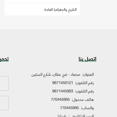
التاريخ والجغرافيا العامة
اتصل بنا
تحمي
العنوان:
صنعاء - فج عطان، شارع الستين
رقم التلفون:
9671450121
رقم التلفون:
9671445993
هاتف محمول:
770445995
واتساب:
770445995
البريد الإلكتروني:
راسلنا