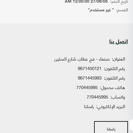
تاريخ النشر:
27/06/05 12:00:00 AM
القسم:
{ غير مستخدم}
اتصل بنا
العنوان:
صنعاء - فج عطان، شارع الستين
رقم التلفون:
9671450121
رقم التلفون:
9671445993
هاتف محمول:
770445995
واتساب:
770445995
البريد الإلكتروني:
راسلنا
راسلنا