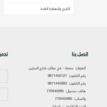
التاريخ والجغرافيا العامة
اتصل بنا
تحمي
العنوان:
صنعاء - فج عطان، شارع الستين
رقم التلفون:
9671450121
رقم التلفون:
9671445993
هاتف محمول:
770445995
واتساب:
770445995
البريد الإلكتروني:
راسلنا