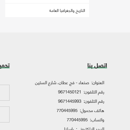
التاريخ والجغرافيا العامة
اتصل بنا
تحمي
العنوان:
صنعاء - فج عطان، شارع الستين
رقم التلفون:
9671450121
رقم التلفون:
9671445993
هاتف محمول:
770445995
واتساب:
770445995
البريد الإلكتروني:
راسلنا