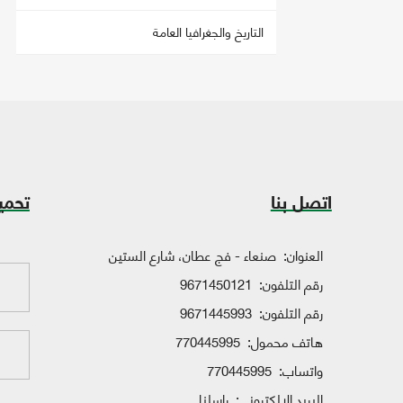
التاريخ والجغرافيا العامة
اتصل بنا
تحمي
العنوان:
صنعاء - فج عطان، شارع الستين
رقم التلفون:
9671450121
رقم التلفون:
9671445993
هاتف محمول:
770445995
واتساب:
770445995
البريد الإلكتروني:
راسلنا