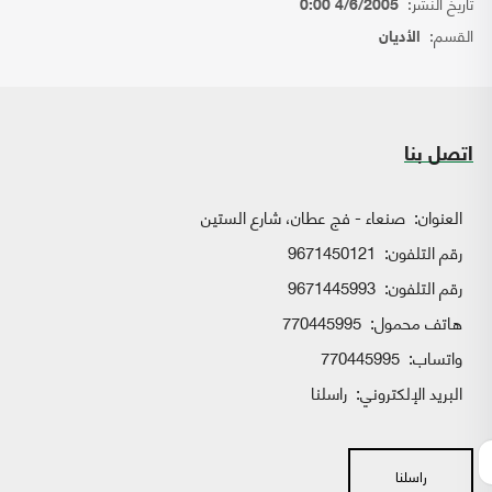
تاريخ النشر:
4/6/2005 0:00
القسم:
الأديان
اتصل بنا
العنوان:
صنعاء - فج عطان، شارع الستين
رقم التلفون:
9671450121
رقم التلفون:
9671445993
هاتف محمول:
770445995
واتساب:
770445995
البريد الإلكتروني:
راسلنا
راسلنا