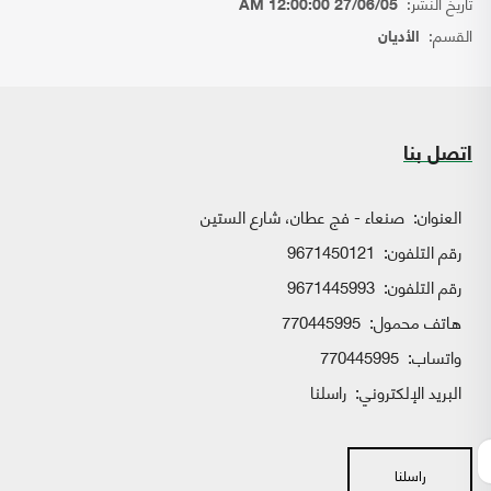
تاريخ النشر:
27/06/05 12:00:00 AM
القسم:
الأديان
اتصل بنا
العنوان:
صنعاء - فج عطان، شارع الستين
رقم التلفون:
9671450121
رقم التلفون:
9671445993
هاتف محمول:
770445995
واتساب:
770445995
البريد الإلكتروني:
راسلنا
راسلنا