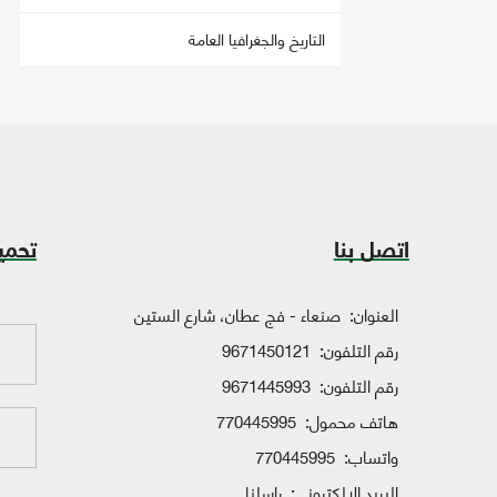
التاريخ والجغرافيا العامة
اتصل بنا
تحمي
العنوان:
صنعاء - فج عطان، شارع الستين
رقم التلفون:
9671450121
رقم التلفون:
9671445993
هاتف محمول:
770445995
واتساب:
770445995
البريد الإلكتروني:
راسلنا