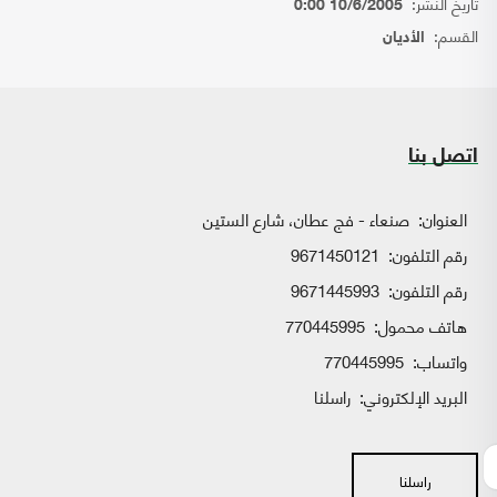
تاريخ النشر:
10/6/2005 0:00
القسم:
الأديان
اتصل بنا
العنوان:
صنعاء - فج عطان، شارع الستين
رقم التلفون:
9671450121
رقم التلفون:
9671445993
هاتف محمول:
770445995
واتساب:
770445995
البريد الإلكتروني:
راسلنا
راسلنا