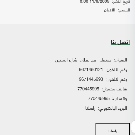
تاريخ النشر:
11/6/2005 0:00
القسم:
الأديان
اتصل بنا
العنوان:
صنعاء - فج عطان، شارع الستين
رقم التلفون:
9671450121
رقم التلفون:
9671445993
هاتف محمول:
770445995
واتساب:
770445995
البريد الإلكتروني:
راسلنا
راسلنا