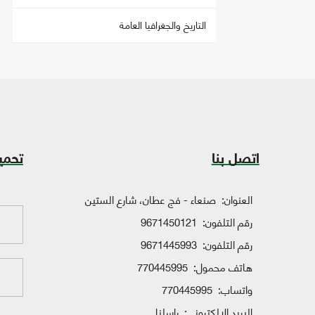
التاريخ والجغرافيا العامة
اتصل بنا
تحمي
العنوان:
صنعاء - فج عطان، شارع الستين
رقم التلفون:
9671450121
رقم التلفون:
9671445993
هاتف محمول:
770445995
واتساب:
770445995
البريد الإلكتروني:
راسلنا