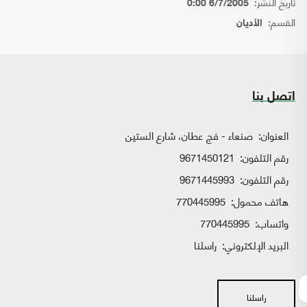
تاريخ النشر:
6/7/2005 0:00
القسم:
الأديان
اتصل بنا
العنوان:
صنعاء - فج عطان، شارع الستين
رقم التلفون:
9671450121
رقم التلفون:
9671445993
هاتف محمول:
770445995
واتساب:
770445995
البريد الإلكتروني:
راسلنا
راسلنا