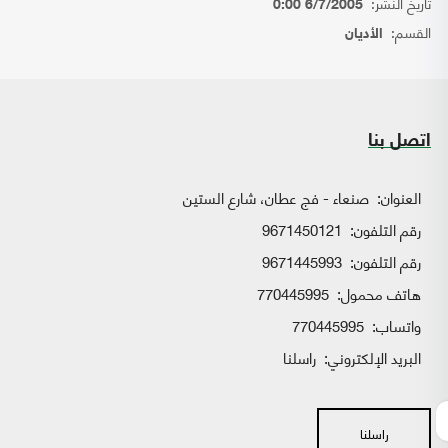
تاريخ النشر:
6/7/2005 0:00
القسم:
الأديان
اتصل بنا
العنوان:
صنعاء - فج عطان، شارع الستين
رقم التلفون:
9671450121
رقم التلفون:
9671445993
هاتف محمول:
770445995
واتساب:
770445995
البريد الإلكتروني:
راسلنا
راسلنا