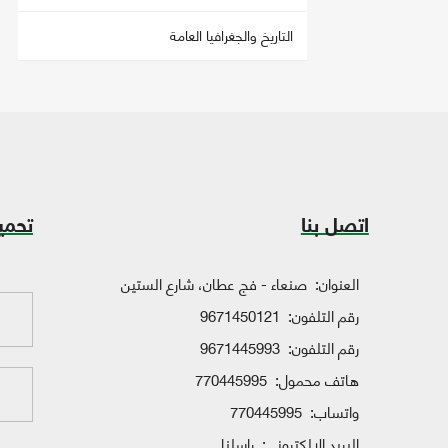
التاريخ والجغرافيا العامة
اتصل بنا
تحمي
العنوان:
صنعاء - فج عطان، شارع الستين
رقم التلفون:
9671450121
رقم التلفون:
9671445993
هاتف محمول:
770445995
واتساب:
770445995
البريد الإلكتروني:
راسلنا