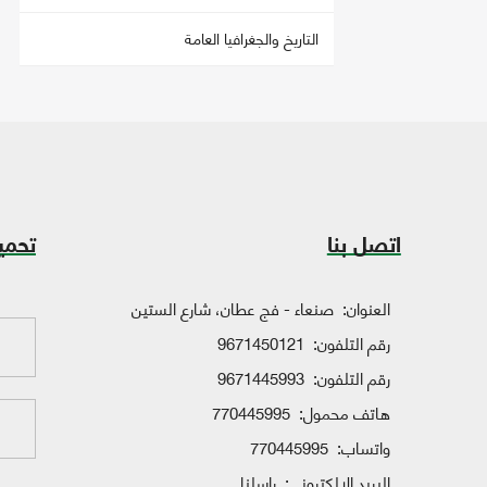
التاريخ والجغرافيا العامة
اتصل بنا
تحمي
العنوان:
صنعاء - فج عطان، شارع الستين
رقم التلفون:
9671450121
رقم التلفون:
9671445993
هاتف محمول:
770445995
واتساب:
770445995
البريد الإلكتروني:
راسلنا