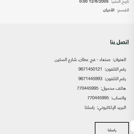
تاريخ النشر:
12/6/2005 0:00
القسم:
الأديان
اتصل بنا
العنوان:
صنعاء - فج عطان، شارع الستين
رقم التلفون:
9671450121
رقم التلفون:
9671445993
هاتف محمول:
770445995
واتساب:
770445995
البريد الإلكتروني:
راسلنا
راسلنا