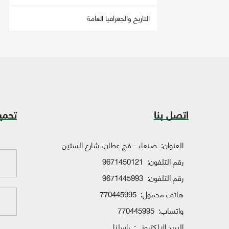
التاريخ والجغرافيا العامة
اتصل بنا
تحمي
العنوان:
صنعاء - فج عطان، شارع الستين
رقم التلفون:
9671450121
رقم التلفون:
9671445993
هاتف محمول:
770445995
واتساب:
770445995
البريد الإلكتروني:
راسلنا