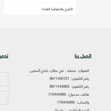
التاريخ والجغرافيا العامة
اتصل بنا
تحمي
العنوان:
صنعاء - فج عطان، شارع الستين
رقم التلفون:
9671450121
رقم التلفون:
9671445993
هاتف محمول:
770445995
واتساب:
770445995
البريد الإلكتروني:
راسلنا