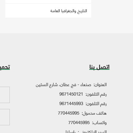
التاريخ والجغرافيا العامة
اتصل بنا
تحمي
العنوان:
صنعاء - فج عطان، شارع الستين
رقم التلفون:
9671450121
رقم التلفون:
9671445993
هاتف محمول:
770445995
واتساب:
770445995
البريد الإلكتروني:
راسلنا