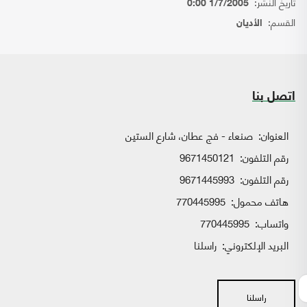
تاريخ النشر:
1/7/2005 0:00
القسم:
الأديان
اتصل بنا
العنوان:
صنعاء - فج عطان، شارع الستين
رقم التلفون:
9671450121
رقم التلفون:
9671445993
هاتف محمول:
770445995
واتساب:
770445995
البريد الإلكتروني:
راسلنا
راسلنا