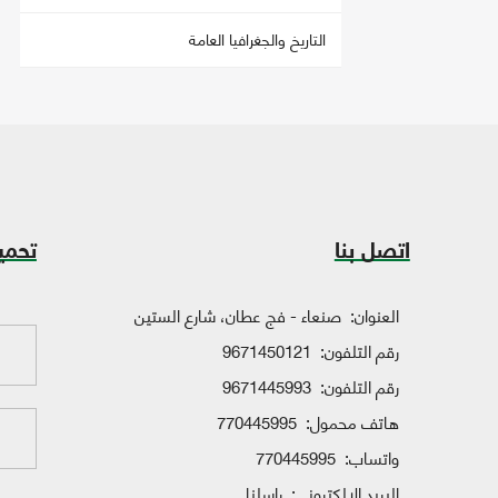
التاريخ والجغرافيا العامة
اتصل بنا
تحمي
العنوان:
صنعاء - فج عطان، شارع الستين
رقم التلفون:
9671450121
رقم التلفون:
9671445993
هاتف محمول:
770445995
واتساب:
770445995
البريد الإلكتروني:
راسلنا