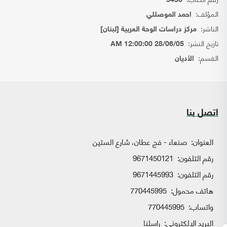
5436
المؤلف:
احمد الموصللي
الناشر:
مركز دراسات الوحة العربية [لبنان]
تاريخ النشر:
28/06/05 12:00:00 AM
القسم:
الأديان
اتصل بنا
العنوان:
صنعاء - فج عطان، شارع الستين
رقم التلفون:
9671450121
رقم التلفون:
9671445993
هاتف محمول:
770445995
واتساب:
770445995
البريد الإلكتروني:
راسلنا