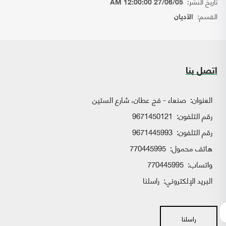
تاريخ النشر:
27/06/05 12:00:00 AM
القسم:
الأديان
اتصل بنا
العنوان:
صنعاء - فج عطان، شارع الستين
رقم التلفون:
9671450121
رقم التلفون:
9671445993
هاتف محمول:
770445995
واتساب:
770445995
البريد الإلكتروني:
راسلنا
راسلنا