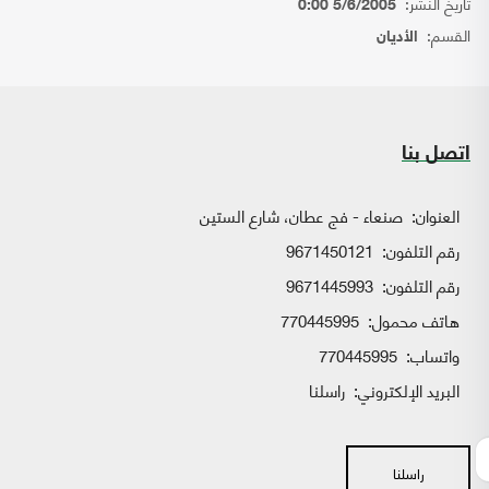
تاريخ النشر:
5/6/2005 0:00
القسم:
الأديان
اتصل بنا
العنوان:
صنعاء - فج عطان، شارع الستين
رقم التلفون:
9671450121
رقم التلفون:
9671445993
هاتف محمول:
770445995
واتساب:
770445995
البريد الإلكتروني:
راسلنا
راسلنا