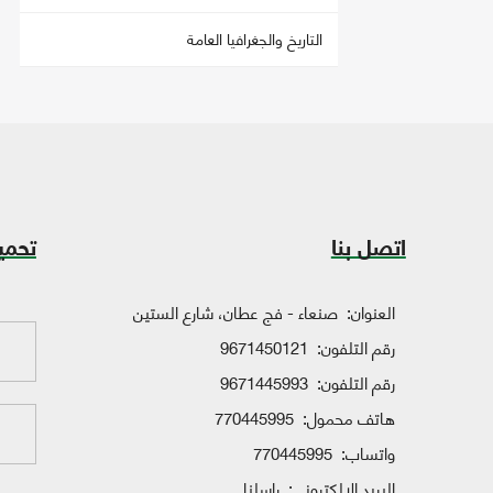
التاريخ والجغرافيا العامة
اتصل بنا
تحمي
العنوان:
صنعاء - فج عطان، شارع الستين
رقم التلفون:
9671450121
رقم التلفون:
9671445993
هاتف محمول:
770445995
واتساب:
770445995
البريد الإلكتروني:
راسلنا