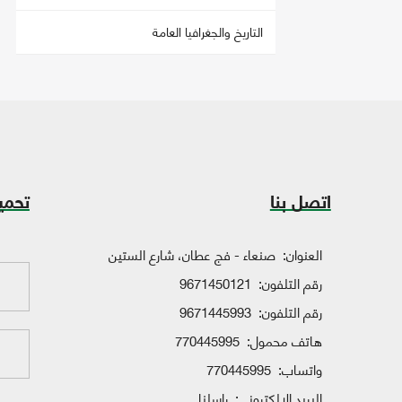
التاريخ والجغرافيا العامة
اتصل بنا
تحمي
العنوان:
صنعاء - فج عطان، شارع الستين
رقم التلفون:
9671450121
رقم التلفون:
9671445993
هاتف محمول:
770445995
واتساب:
770445995
البريد الإلكتروني:
راسلنا