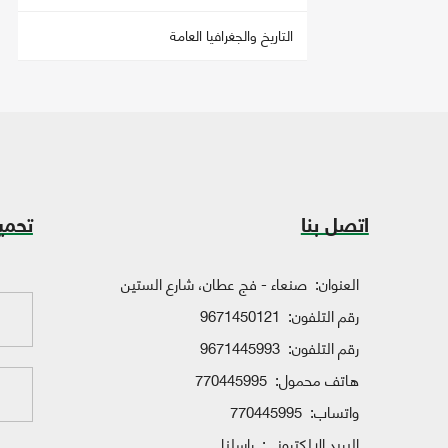
التاريخ والجغرافيا العامة
اتصل بنا
تحمي
العنوان:
صنعاء - فج عطان، شارع الستين
رقم التلفون:
9671450121
رقم التلفون:
9671445993
هاتف محمول:
770445995
واتساب:
770445995
البريد الإلكتروني:
راسلنا