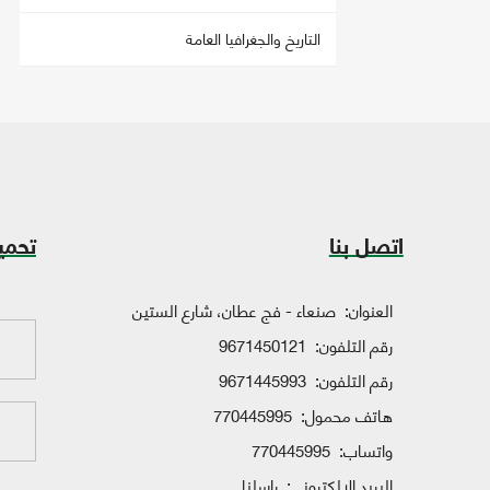
التاريخ والجغرافيا العامة
اتصل بنا
تحمي
العنوان:
صنعاء - فج عطان، شارع الستين
رقم التلفون:
9671450121
رقم التلفون:
9671445993
هاتف محمول:
770445995
واتساب:
770445995
البريد الإلكتروني:
راسلنا