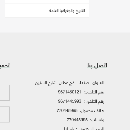
التاريخ والجغرافيا العامة
اتصل بنا
تحمي
العنوان:
صنعاء - فج عطان، شارع الستين
رقم التلفون:
9671450121
رقم التلفون:
9671445993
هاتف محمول:
770445995
واتساب:
770445995
البريد الإلكتروني:
راسلنا