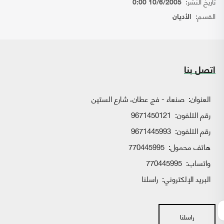
تاريخ النشر:
10/6/2005 0:00
القسم:
الأديان
اتصل بنا
العنوان:
صنعاء - فج عطان، شارع الستين
رقم التلفون:
9671450121
رقم التلفون:
9671445993
هاتف محمول:
770445995
واتساب:
770445995
البريد الإلكتروني:
راسلنا
راسلنا