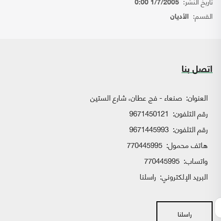
تاريخ النشر:
1/7/2005 0:00
القسم:
الأديان
اتصل بنا
العنوان:
صنعاء - فج عطان، شارع الستين
رقم التلفون:
9671450121
رقم التلفون:
9671445993
هاتف محمول:
770445995
واتساب:
770445995
البريد الإلكتروني:
راسلنا
راسلنا